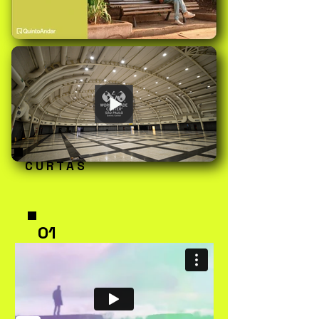
C U R T A S
01